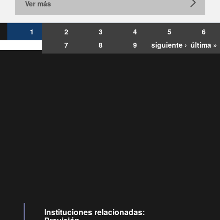
Ver más
1
2
3
4
5
6
7
8
9
siguiente ›
última »
Consultas
Buzón
por:
Ciudadano
6007120028, ✽8088
y
Videollamadas
Instituciones relacionadas: