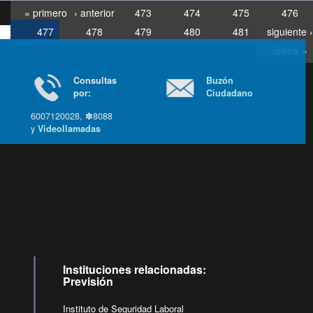
« primero
‹ anterior
473
474
475
476
477
478
479
480
481
siguiente ›
última »
Consultas
Buzón
por:
Ciudadano
6007120028, ✽8088
y
Videollamadas
Ir arriba
Instituciones relacionadas:
Previsión
Instituto de Seguridad Laboral