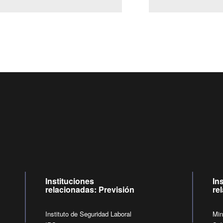
Centro de llamadas: 6007120028, Celular ✽8088 de lunes a ju
09:00 a 18:00 horas y viernes de 09:00 a 17:00 horas.
de lunes a viernes de 09:00 a 17:00 horas.
Videollamadas
Instituciones
In
relacionadas: Previsión
re
Instituto de Seguridad Laboral
Min