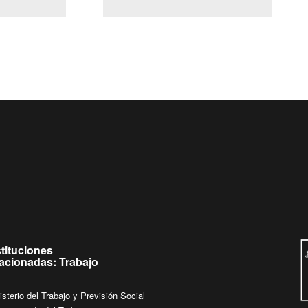
(Servicio Civil)
Ley Lobby
eves de
Ingrese su consulta al
Buzón Ciudadano
stituciones
lacionadas: Trabajo
isterio del Trabajo y Previsión Social