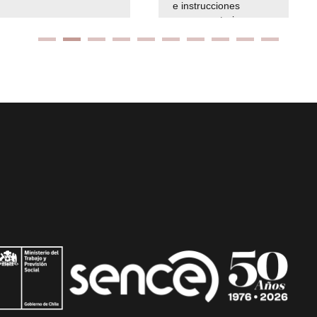
e instrucciones
presuspuetarias