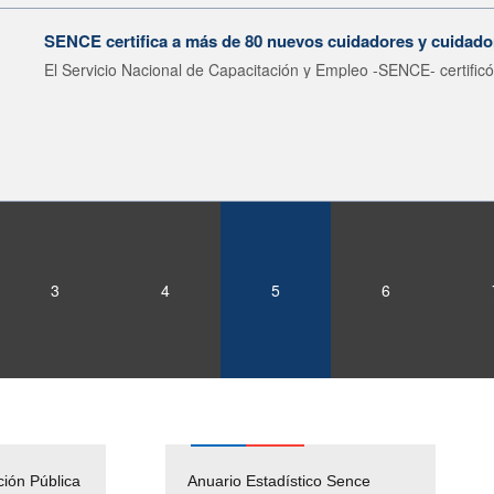
SENCE certifica a más de 80 nuevos cuidadores y cuidador
El Servicio Nacional de Capacitación y Empleo -SENCE- certificó
3
4
5
6
ción Pública
Empleos Públicos
Anuario Estadístico Sence
Solicitud Audiencias y