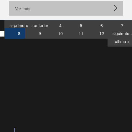
Ver más
« primero
‹ anterior
4
5
6
7
8
9
10
11
12
siguiente ›
última »
Consultas
Buzón
por:
Ciudadano
6007120028, ✽8088
y
Videollamadas