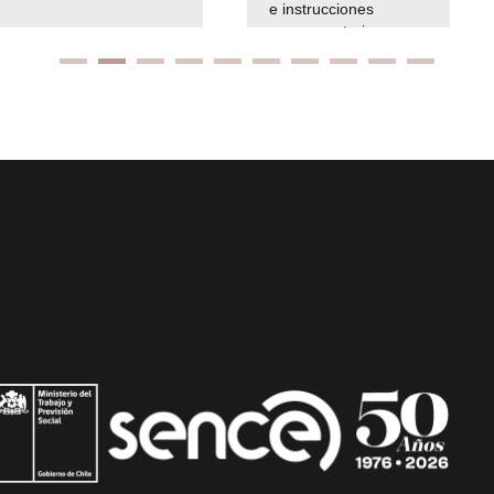
e instrucciones
presuspuetarias