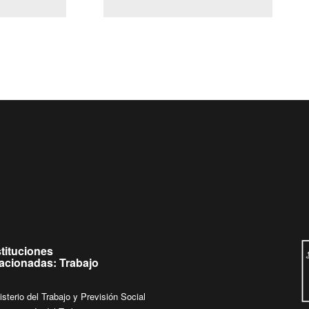
(Servicio Civil)
Ley Lobby
jueves de
Ingrese su consulta al
Buzón Ciudadano
stituciones
lacionadas: Trabajo
isterio del Trabajo y Previsión Social