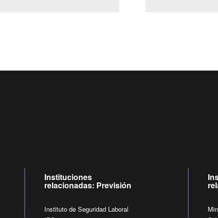
Centro de llamadas: 6007120028, Celular ✽8088 de lunes a 
09:00 a 18:00 horas y viernes de 09:00 a 17:00 horas.
de lunes a viernes de 09:00 a 17:00 horas.
Videollamadas
Instituciones
In
relacionadas: Previsión
re
Instituto de Seguridad Laboral
Min