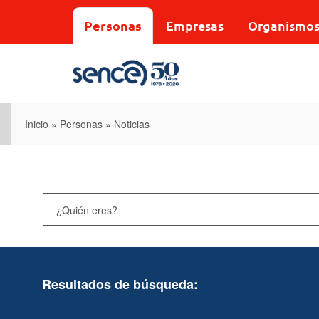
Pasar
al
Personas
Empresas
Organismo
contenido
principal
Inicio
»
Personas
»
Noticias
Resultados de búsqueda: