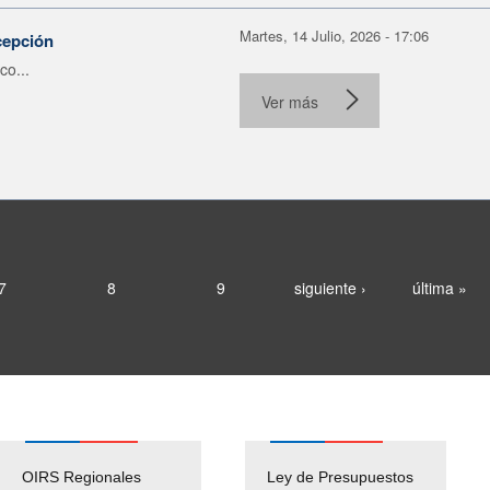
Martes, 14 Julio, 2026 - 17:06
cepción
co...
Ver más
7
8
9
siguiente ›
última »
OIRS Regionales
Ley de Presupuestos