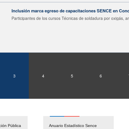
Inclusión marca egreso de capacitaciones SENCE en Con
Participantes de los cursos Técnicas de soldadura por oxigás, ar
3
4
5
6
ción Pública
Empleos Públicos
Anuario Estadístico Sence
Solicitud Audiencias y