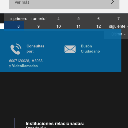
Ver más
« primero
‹ anterior
4
5
6
7
8
9
10
11
12
siguiente ›
última »
Consultas
Buzón
por:
Ciudadano
6007120028, ✽8088
y
Videollamadas
Ir arriba
Instituciones relacionadas: