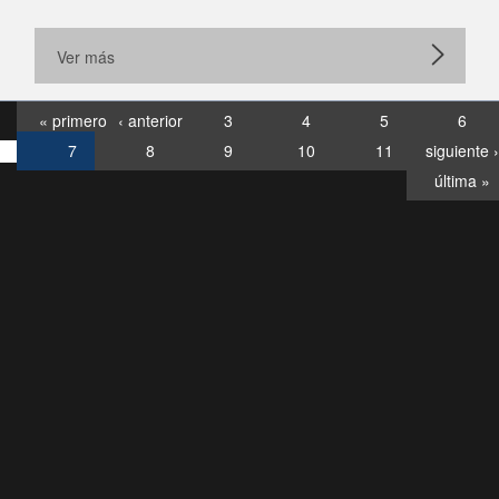
Ver más
« primero
‹ anterior
3
4
5
6
7
8
9
10
11
siguiente ›
última »
Consultas
Buzón
por:
Ciudadano
6007120028, ✽8088
y
Videollamadas