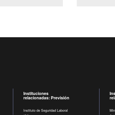
Centro de llamadas: 6007120028, Celular ✽8088 de lunes a 
09:00 a 18:00 horas y viernes de 09:00 a 17:00 horas.
de lunes a viernes de 09:00 a 17:00 horas.
Videollamadas
Instituciones
In
relacionadas: Previsión
re
Instituto de Seguridad Laboral
Min