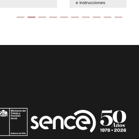
e instrucciones
presuspuetarias