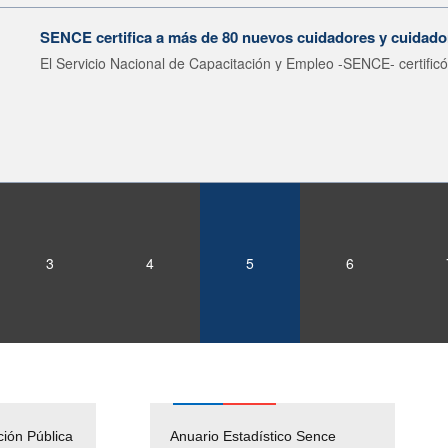
SENCE certifica a más de 80 nuevos cuidadores y cuidador
El Servicio Nacional de Capacitación y Empleo -SENCE- certificó
3
4
5
6
ción Pública
Empleos Públicos
Anuario Estadístico Sence
Solicitud Audiencias y