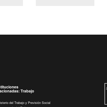
(Servicio Civil)
Ley Lobby
jueves de
Ingrese su consulta al
Buzón Ciudadano
stituciones
lacionadas: Trabajo
isterio del Trabajo y Previsión Social