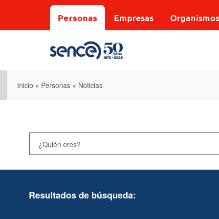
Pasar
al
Personas
Empresas
Organismo
contenido
principal
Inicio
»
Personas
»
Noticias
Resultados de búsqueda: