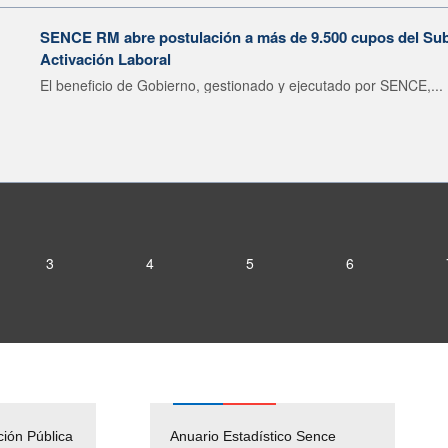
SENCE RM abre postulación a más de 9.500 cupos del Subsi
Activación Laboral
El beneficio de Gobierno, gestionado y ejecutado por SENCE,...
3
4
5
6
ción Pública
Empleos Públicos
Anuario Estadístico Sence
Solicitud Audiencias y