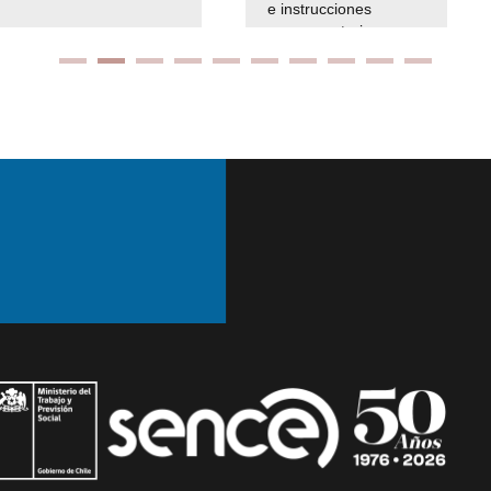
e instrucciones
presuspuetarias
Ir arriba