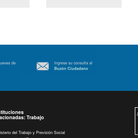
(Servicio Civil)
Ley Lobby
 a jueves de
Ingrese su consulta al
Buzón Ciudadano
.
stituciones
lacionadas: Trabajo
isterio del Trabajo y Previsión Social