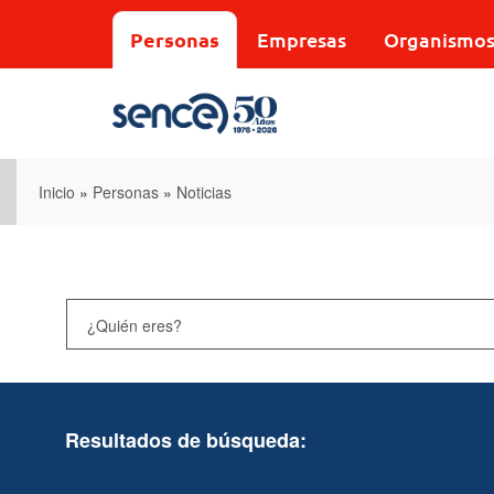
Pasar
al
Personas
Empresas
Organismo
contenido
principal
Inicio
»
Personas
»
Noticias
Resultados de búsqueda: