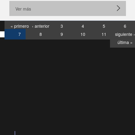
Ver más
« primero
‹ anterior
3
4
5
6
7
8
9
10
11
siguiente ›
última »
Consultas
Buzón
por:
Ciudadano
6007120028, ✽8088
y
Videollamadas