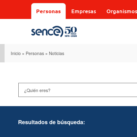
Pasar
al
Personas
Empresas
Organismo
contenido
principal
Inicio
»
Personas
»
Noticias
Resultados de búsqueda: