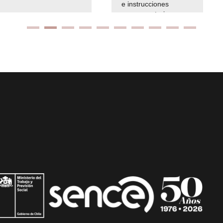
e instrucciones
presuspuetarias