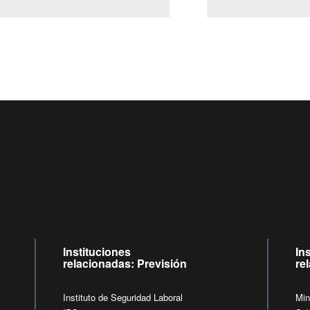
Centro de llamadas: 6007120028, Celular ✽8088 de lunes a jueves de
09:00 a 18:00 horas y viernes de 09:00 a 17:00 horas.
de lunes a viernes de 09:00 a 17:00 horas.
Videollamadas
Instituciones
In
relacionadas: Previsión
re
Instituto de Seguridad Laboral
Min