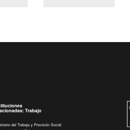
(Servicio Civil)
Ley Lobby
Ingrese su consulta al
Buzón Ciudadano
stituciones
lacionadas: Trabajo
isterio del Trabajo y Previsión Social