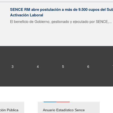
SENCE RM abre postulación a más de 9.500 cupos del Subsi
Activación Laboral
El beneficio de Gobierno, gestionado y ejecutado por SENCE,...
3
4
5
6
ción Pública
Empleos Públicos
Anuario Estadístico Sence
Solicitud Audiencias y