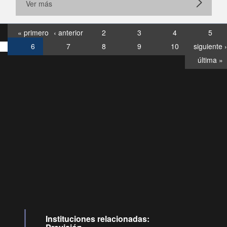
Ver más
« primero
‹ anterior
2
3
4
5
6
7
8
9
10
siguiente ›
última »
Consultas
Buzón
por:
Ciudadano
6007120028, ✽8088
y
Videollamadas
Instituciones relacionadas: