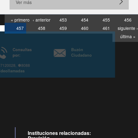
Ver más
« primero
‹ anterior
453
454
455
456
457
458
459
460
461
siguiente ›
última »
Consultas
Buzón
por:
Ciudadano
6007120028, ✽8088
y
Videollamadas
Instituciones relacionadas: