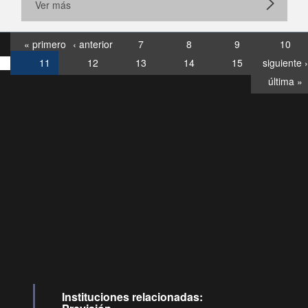
Ver más
« primero
‹ anterior
7
8
9
10
11
12
13
14
15
siguiente ›
última »
Consultas
Buzón
por:
Ciudadano
07120028, ✽8088
ideollamadas
Instituciones relacionadas: