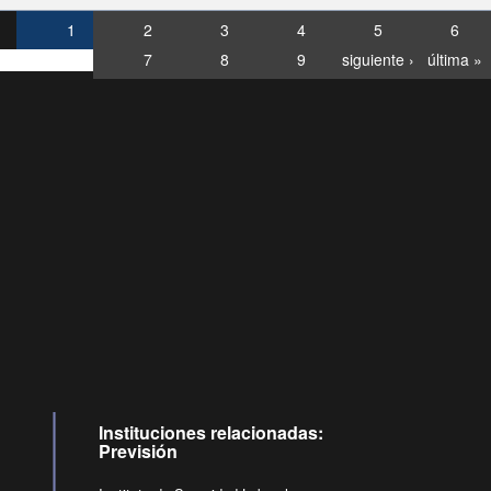
1
2
3
4
5
6
7
8
9
siguiente ›
última »
Consultas
Buzón
por:
Ciudadano
6007120028, ✽8088
y
Videollamadas
Instituciones relacionadas:
Previsión