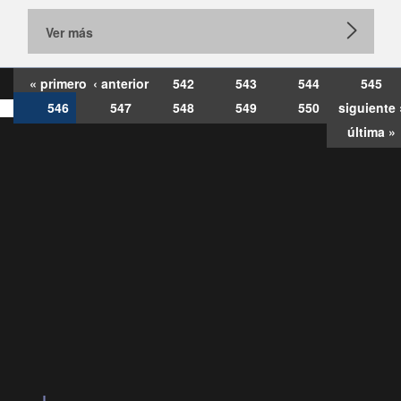
Ver más
« primero
‹ anterior
542
543
544
545
546
547
548
549
550
siguiente 
última »
Consultas
Buzón
por:
Ciudadano
6007120028, ✽8088
y
Videollamadas