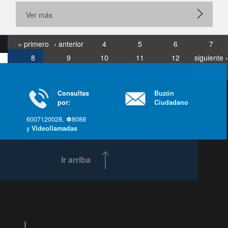
Ver más
« primero
‹ anterior
4
5
6
7
8
9
10
11
12
siguiente ›
última »
Consultas
Buzón
por:
Ciudadano
6007120028, ✽8088
y
Videollamadas
Ir arriba