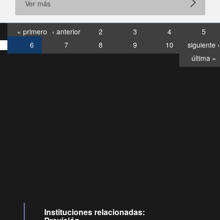
Ver más
« primero
‹ anterior
2
3
4
5
6
7
8
9
10
siguiente ›
última »
Consultas
Buzón
por:
Ciudadano
6007120028, ✽8088
y
Videollamadas
Instituciones relacionadas: