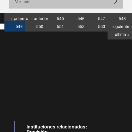
Ver más
« primero
‹ anterior
545
546
547
548
549
550
551
552
553
siguiente ›
última »
Consultas
Buzón
por:
Ciudadano
6007120028, ✽8088
y
Videollamadas
Instituciones relacionadas:
Previsión