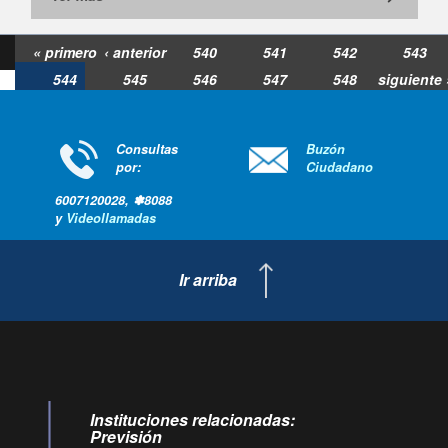
« primero
‹ anterior
540
541
542
543
544
545
546
547
548
siguiente 
última »
Consultas
Buzón
por:
Ciudadano
6007120028, ✽8088
y
Videollamadas
Ir arriba
Instituciones relacionadas:
Previsión