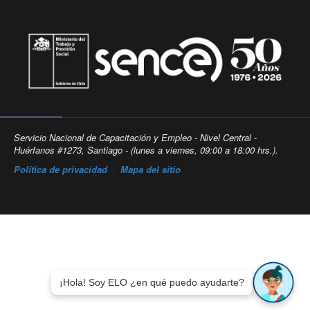
Servicio Nacional de Capacitación y Empleo - Nivel Central -
Huérfanos #1273, Santiago - (lunes a viernes, 09:00 a 18:00 hrs.).
Política de privacidad
|
Mapa del sitio
¡Hola! Soy ELO ¿en qué puedo ayudarte?