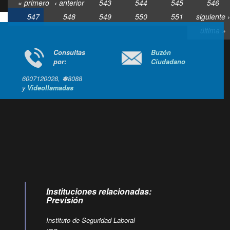
« primero
‹ anterior
543
544
545
546
547
548
549
550
551
siguiente ›
última »
Consultas
Buzón
por:
Ciudadano
6007120028, ✽8088
y
Videollamadas
Ir arriba
Instituciones relacionadas:
Previsión
Instituto de Seguridad Laboral