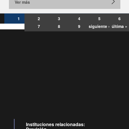
Ver más
1
2
3
4
5
6
7
8
9
siguiente ›
última »
Consultas
Buzón
por:
Ciudadano
6007120028, ✽8088
y
Videollamadas
Instituciones relacionadas: