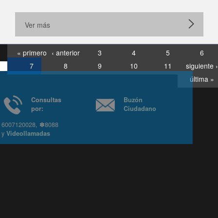
Ver más
« primero
‹ anterior
3
4
5
6
7
8
9
10
11
siguiente ›
última »
Consultas
Buzón
por:
Ciudadano
6007120028, ✽8088
y
Videollamadas