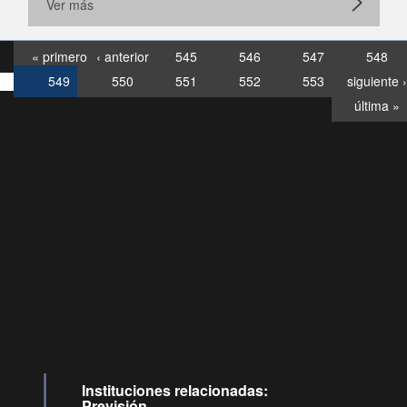
Ver más
« primero
‹ anterior
545
546
547
548
549
550
551
552
553
siguiente ›
última »
Consultas
Buzón
por:
Ciudadano
6007120028, ✽8088
y
Videollamadas
Instituciones relacionadas:
Previsión