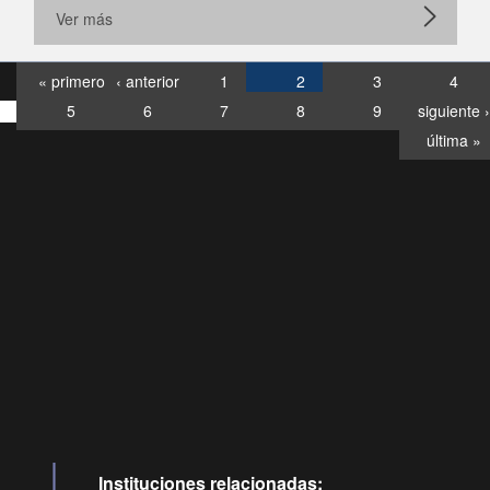
Ver más
« primero
‹ anterior
1
2
3
4
5
6
7
8
9
siguiente ›
última »
Consultas
Buzón
por:
Ciudadano
0028, ✽8088
llamadas
Instituciones relacionadas: