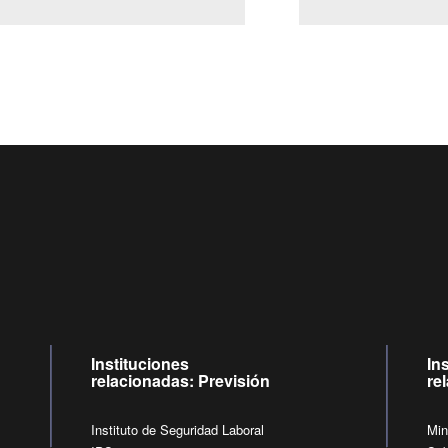
Centro de llamadas: 6007120028, Celular ✽8088 de lunes a ju
09:00 a 18:00 horas y viernes de 09:00 a 17:00 horas.
de lunes a viernes de 09:00 a 17:00 horas.
Videollamadas
Instituciones
In
relacionadas: Previsión
re
Instituto de Seguridad Laboral
Min