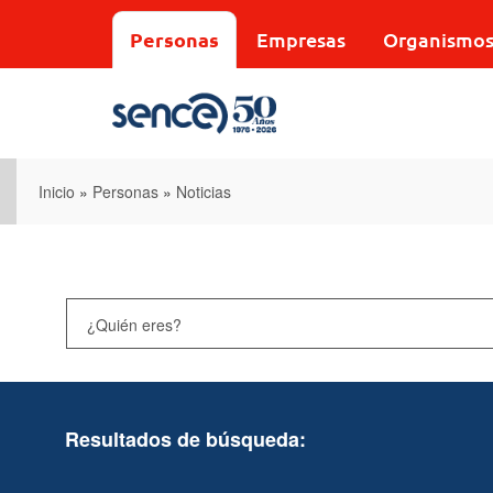
Pasar
al
Personas
Empresas
Organismo
contenido
principal
Inicio
»
Personas
»
Noticias
Resultados de búsqueda: