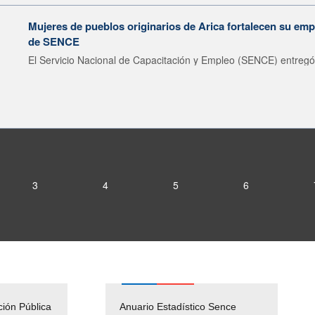
Mujeres de pueblos originarios de Arica fortalecen su emp
de SENCE
El Servicio Nacional de Capacitación y Empleo (SENCE) entregó 
3
4
5
6
ción Pública
Empleos Públicos
Anuario Estadístico Sence
Solicitud Audiencias y