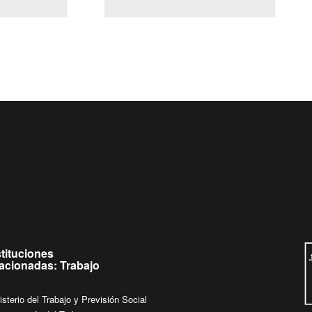
(Servicio Civil)
Ley Lobby
eves de
Ingrese su consulta al
Buzón Ciudadano
stituciones
lacionadas: Trabajo
isterio del Trabajo y Previsión Social