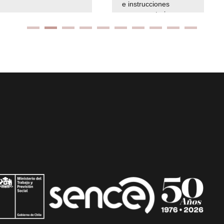
e instrucciones
presuspuetarias