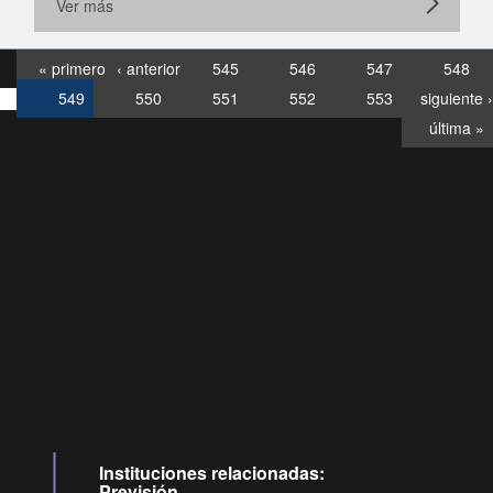
Ver más
« primero
‹ anterior
545
546
547
548
549
550
551
552
553
siguiente ›
última »
Consultas
Buzón
por:
Ciudadano
6007120028, ✽8088
y
Videollamadas
Instituciones relacionadas:
Previsión