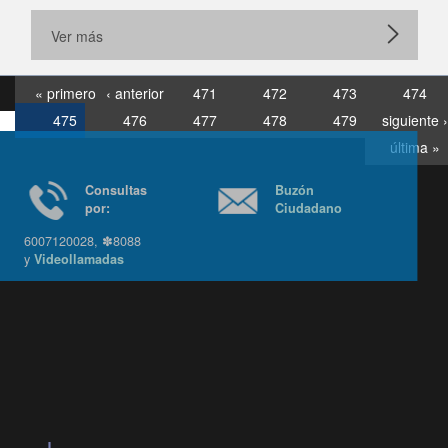
Ver más
« primero
‹ anterior
471
472
473
474
475
476
477
478
479
siguiente ›
última »
Consultas
Buzón
por:
Ciudadano
6007120028, ✽8088
y
Videollamadas
Ir arriba