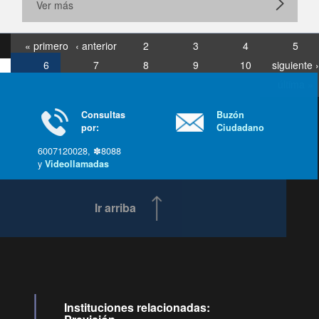
Ver más
« primero
‹ anterior
2
3
4
5
6
7
8
9
10
siguiente ›
última »
Consultas
Buzón
por:
Ciudadano
6007120028, ✽8088
y
Videollamadas
Ir arriba
Instituciones relacionadas: