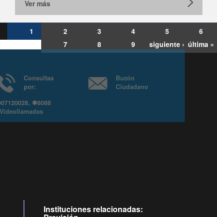
Ver más
1
2
3
4
5
6
7
8
9
siguiente ›
última »
Consultas
Buzón
por:
Ciudadano
6007120028, ✽8088
y
Videollamadas
Ir arriba
Instituciones relacionadas: