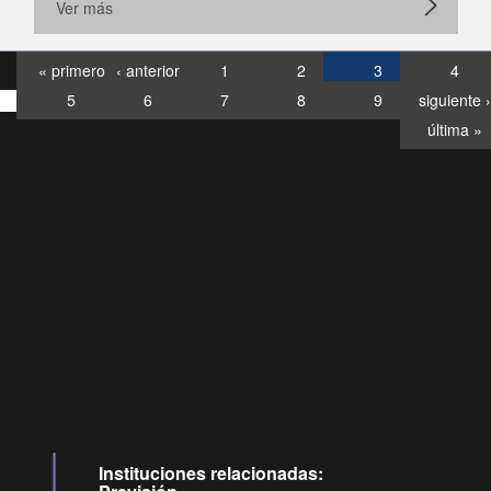
Ver más
« primero
‹ anterior
1
2
3
4
5
6
7
8
9
siguiente ›
última »
Consultas
Buzón
por:
Ciudadano
6007120028, ✽8088
y
Videollamadas
Instituciones relacionadas: