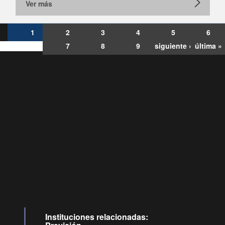
Ver más
1
2
3
4
5
6
7
8
9
siguiente ›
última »
Consultas
Buzón
por:
Ciudadano
6007120028, ✽8088
y
Videollamadas
Instituciones relacionadas: