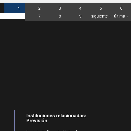
1
2
3
4
5
6
7
8
9
siguiente ›
última »
Consultas
Buzón
por:
Ciudadano
6007120028, ✽8088
y
Videollamadas
Instituciones relacionadas:
Previsión