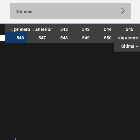
Ver más
« primero
‹ anterior
542
543
544
545
546
547
548
549
550
siguiente 
última »
Consultas
Buzón
por:
Ciudadano
0028, ✽8088
ollamadas