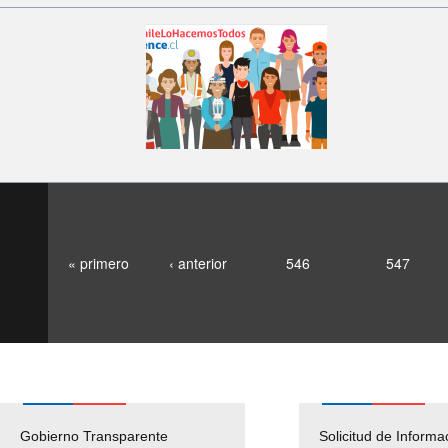
« primero
‹ anterior
546
547
Gobierno Transparente
Pago Proveedores
Solicitud de Informa