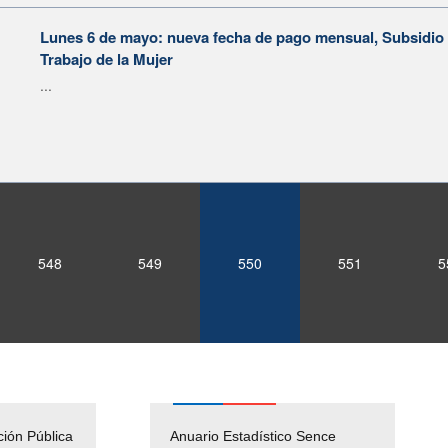
Lunes 6 de mayo: nueva fecha de pago mensual, Subsidio 
Trabajo de la Mujer
...
548
549
550
551
5
ción Pública
Empleos Públicos
Anuario Estadístico Sence
Solicitud Audiencias y