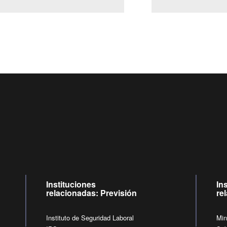
Centro de llamadas: 6007120028, Celular ✽8088 de lunes a
09:00 a 18:00 horas y viernes de 09:00 a 17:00 horas.
de lunes a viernes de 09:00 a 17:00 horas.
Videollamadas
Instituciones
In
relacionadas: Previsión
re
Instituto de Seguridad Laboral
Min