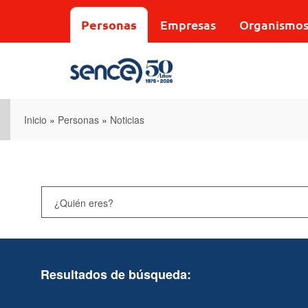
Pasar
al
Personas
Empresas
Organismo
contenido
principal
Inicio
»
Personas
»
Noticias
Resultados de búsqueda: