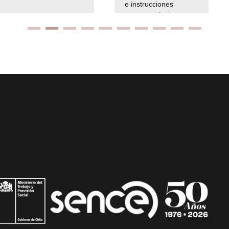
e instrucciones
presuspuetarias