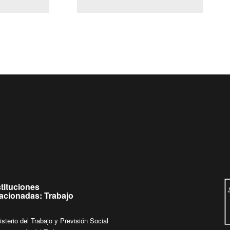
(Servicio Civil)
Ley Lobby
 jueves de
Ingrese su consulta al
Buzón Ciudadano
stituciones
lacionadas: Trabajo
isterio del Trabajo y Previsión Social