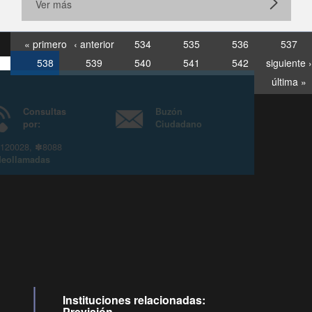
Ver más
« primero
‹ anterior
534
535
536
537
538
539
540
541
542
siguiente ›
última »
Consultas
Buzón
por:
Ciudadano
6007120028, ✽8088
y
Videollamadas
Instituciones relacionadas:
Previsión