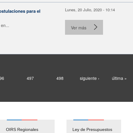
Lunes, 20 Julio, 2020 - 10:14
ostulaciones para el
en...
Ver más
96
497
498
siguiente ›
última »
OIRS Regionales
Ley de Presupuestos