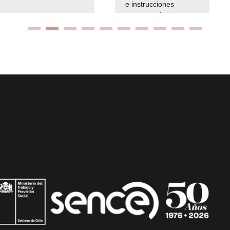
e instrucciones
presuspuetarias