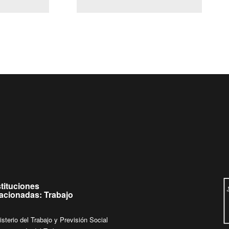
(Servicio Civil)
Ley Lobby
 de
Ingrese su consulta al
Buzón Ciudadano
stituciones
lacionadas: Trabajo
isterio del Trabajo y Previsión Social