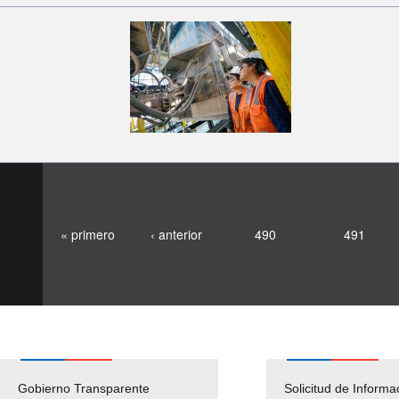
« primero
‹ anterior
490
491
Gobierno Transparente
Pago Proveedores
Solicitud de Informa