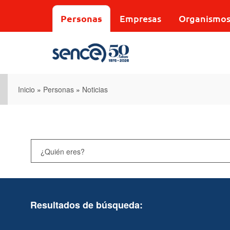
Pasar
al
Personas
Empresas
Organismo
contenido
principal
Inicio
»
Personas
»
Noticias
Resultados de búsqueda: