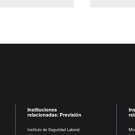
Centro de llamadas: 6007120028, Celular ✽8088 de lunes a jueves
09:00 a 18:00 horas y viernes de 09:00 a 17:00 horas.
de lunes a viernes de 09:00 a 17:00 horas.
Videollamadas
Instituciones
In
relacionadas: Previsión
re
Instituto de Seguridad Laboral
Min