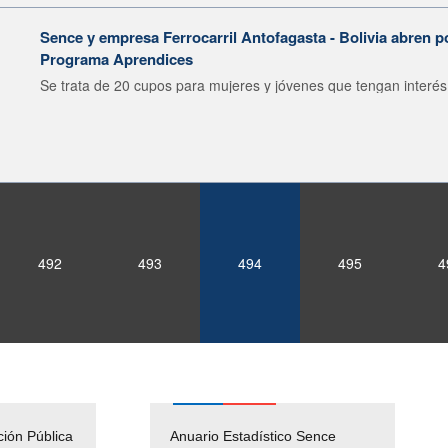
Sence y empresa Ferrocarril Antofagasta - Bolivia abren p
Programa Aprendices
Se trata de 20 cupos para mujeres y jóvenes que tengan interés 
492
493
494
495
4
ción Pública
Empleos Públicos
Anuario Estadístico Sence
Solicitud Audiencias y