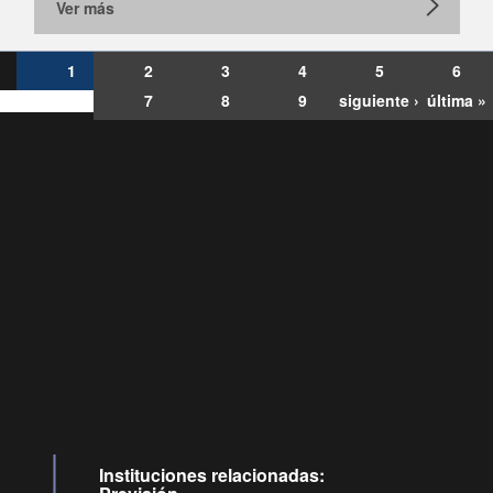
Ver más
1
2
3
4
5
6
7
8
9
siguiente ›
última »
Consultas
Buzón
por:
Ciudadano
6007120028, ✽8088
y
Videollamadas
Instituciones relacionadas: