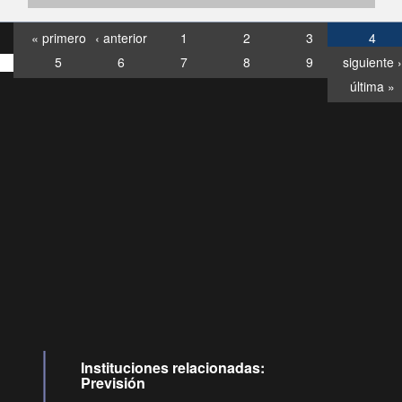
« primero
‹ anterior
1
2
3
4
5
6
7
8
9
siguiente ›
última »
Consultas
Buzón
por:
Ciudadano
6007120028, ✽8088
y
Videollamadas
Instituciones relacionadas:
Previsión