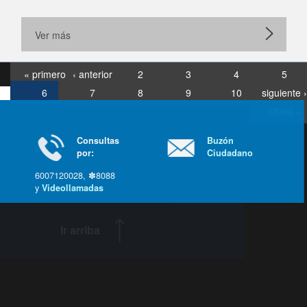
Ver más
« primero
‹ anterior
2
3
4
5
6
7
8
9
10
siguiente ›
última »
Consultas
Buzón
por:
Ciudadano
6007120028, ✽8088
y
Videollamadas
Ir arriba