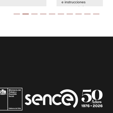
e instrucciones
presuspuetarias