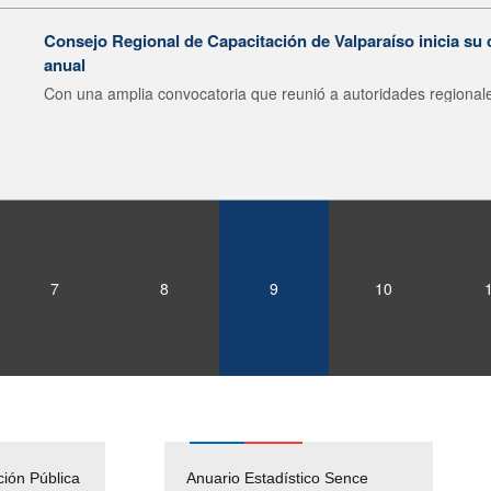
Consejo Regional de Capacitación de Valparaíso inicia su 
anual
Con una amplia convocatoria que reunió a autoridades regionale
7
8
9
10
ción Pública
Empleos Públicos
Anuario Estadístico Sence
Solicitud Audiencias y