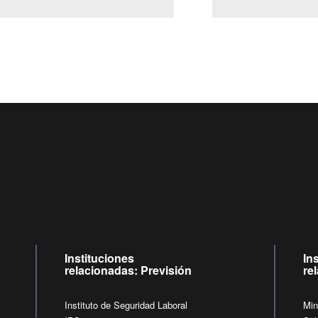
Centro de llamadas: 6007120028, Celular ✽8088 de lunes a 
09:00 a 18:00 horas y viernes de 09:00 a 17:00 horas.
de lunes a viernes de 09:00 a 17:00 horas.
Videollamadas
Instituciones
In
relacionadas: Previsión
re
Instituto de Seguridad Laboral
Min