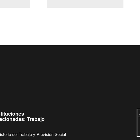
(Servicio Civil)
Ley Lobby
jueves de
Ingrese su consulta al
Buzón Ciudadano
stituciones
lacionadas: Trabajo
isterio del Trabajo y Previsión Social