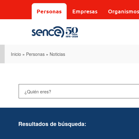
Pasar
al
Personas
Empresas
Organismo
contenido
principal
Inicio
»
Personas
»
Noticias
Resultados de búsqueda: