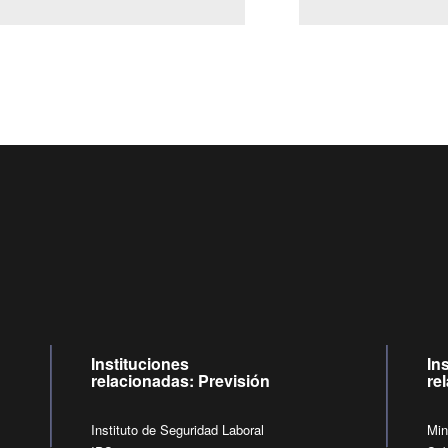
Centro de llamadas: 6007120028, Celular ✽8088 de lunes a jueves
09:00 a 18:00 horas y viernes de 09:00 a 17:00 horas.
de lunes a viernes de 09:00 a 17:00 horas.
Videollamadas
Instituciones
In
relacionadas: Previsión
re
Instituto de Seguridad Laboral
Min