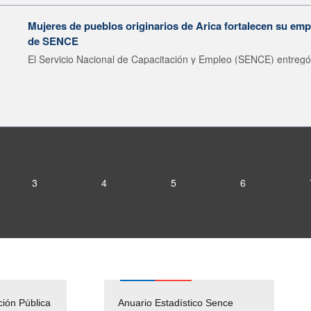
Mujeres de pueblos originarios de Arica fortalecen su emp
de SENCE
El Servicio Nacional de Capacitación y Empleo (SENCE) entregó 
3
4
5
6
ción Pública
Empleos Públicos
Anuario Estadístico Sence
Solicitud Audiencias y