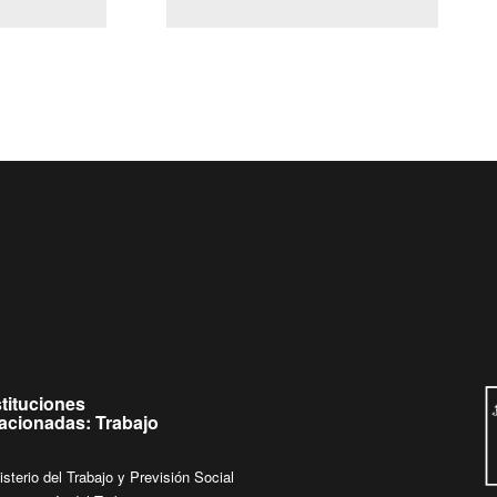
(Servicio Civil)
Ley Lobby
 de
Ingrese su consulta al
Buzón Ciudadano
stituciones
lacionadas: Trabajo
isterio del Trabajo y Previsión Social