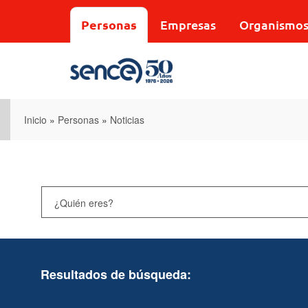
Pasar
al
Personas
Empresas
Organismo
contenido
principal
Inicio
»
Personas
»
Noticias
Resultados de búsqueda: