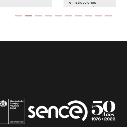
e instrucciones
presuspuetarias