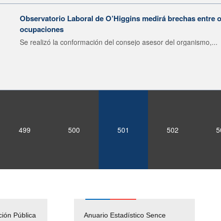
Observatorio Laboral de O’Higgins medirá brechas entre 
ocupaciones
Se realizó la conformación del consejo asesor del organismo,...
499
500
501
502
5
ción Pública
Empleos Públicos
Anuario Estadístico Sence
Solicitud Audiencias y