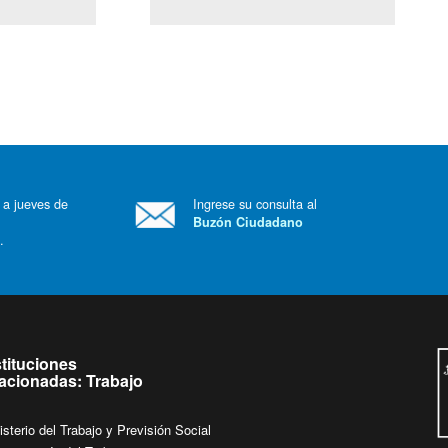
(Servicio Civil)
Ley Lobby
 a jueves de
Ingrese su consulta al
Buzón Ciudadano
.
stituciones
lacionadas: Trabajo
isterio del Trabajo y Previsión Social