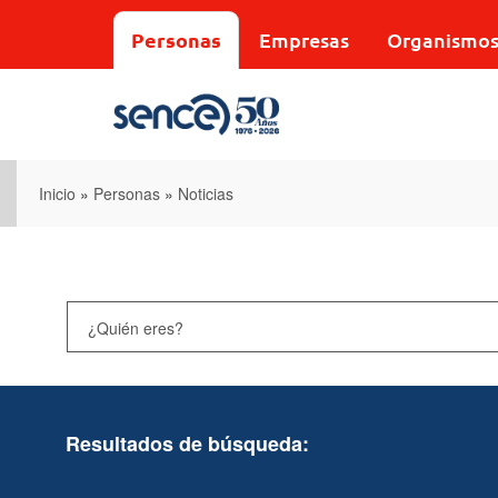
Pasar
al
Personas
Empresas
Organismo
contenido
principal
Inicio
»
Personas
»
Noticias
Resultados de búsqueda: