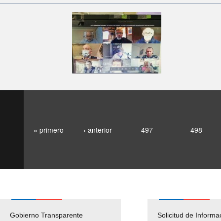
« primero
‹ anterior
497
498
Gobierno Transparente
Pago Proveedores
Solicitud de Informa