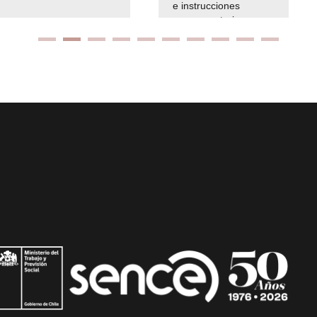
e instrucciones
presuspuetarias