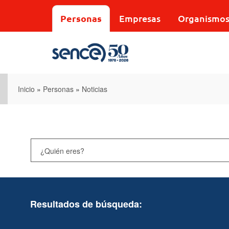
Pasar
al
Personas
Empresas
Organismo
contenido
principal
Inicio
»
Personas
»
Noticias
Resultados de búsqueda: