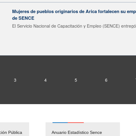
Mujeres de pueblos originarios de Arica fortalecen su emp
de SENCE
El Servicio Nacional de Capacitación y Empleo (SENCE) entregó 
3
4
5
6
ción Pública
Empleos Públicos
Anuario Estadístico Sence
Solicitud Audiencias y