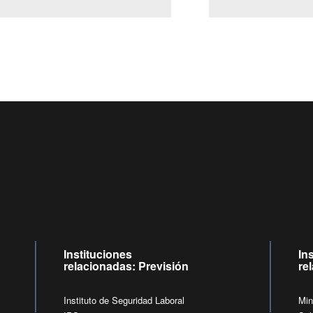
Centro de llamadas: 6007120028, Celular ✽8088 de lunes a jueves de
09:00 a 18:00 horas y viernes de 09:00 a 17:00 horas.
de lunes a viernes de 09:00 a 17:00 horas.
Videollamadas
Instituciones
In
relacionadas: Previsión
re
Instituto de Seguridad Laboral
Min