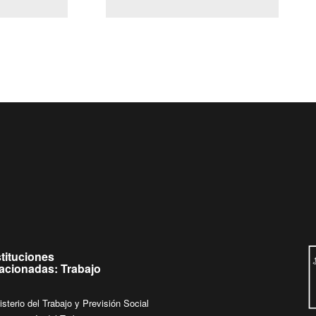
(Servicio Civil)
Ley Lobby
Ingrese su consulta al
Buzón Ciudadano
stituciones
lacionadas: Trabajo
isterio del Trabajo y Previsión Social