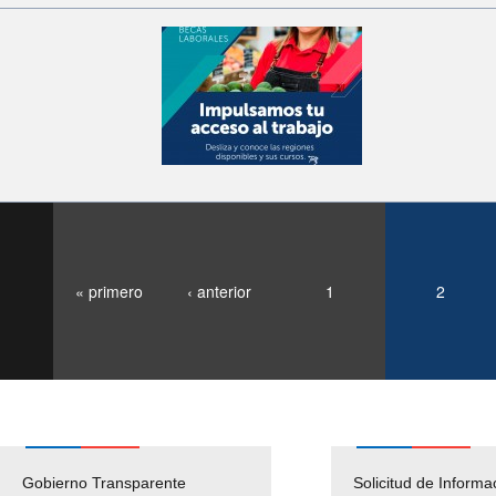
« primero
‹ anterior
1
2
Gobierno Transparente
Pago Proveedores
Solicitud de Informa