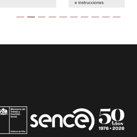
e instrucciones
presuspuetarias