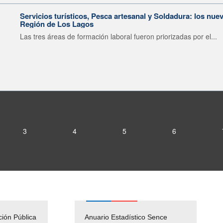
Servicios turísticos, Pesca artesanal y Soldadura: los nu
Región de Los Lagos
Las tres áreas de formación laboral fueron priorizadas por el...
3
4
5
6
ción Pública
Empleos Públicos
Anuario Estadístico Sence
Solicitud Audiencias y