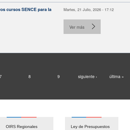
evos cursos SENCE para la
Martes, 21 Julio, 2026 - 17:12
Ver más
7
8
9
siguiente ›
última »
OIRS Regionales
Ley de Presupuestos