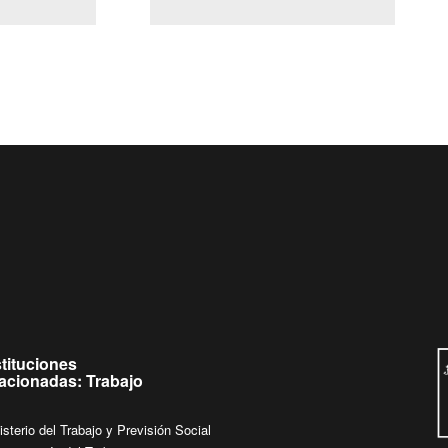
(Servicio Civil)
Ley Lobby
es de
Ingrese su consulta al
Buzón Ciudadano
stituciones
lacionadas: Trabajo
isterio del Trabajo y Previsión Social