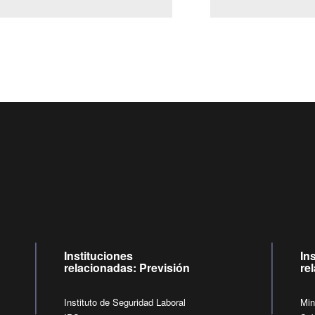
Centro de llamadas: 6007120028, Celular ✽8088 de lunes a juev
09:00 a 18:00 horas y viernes de 09:00 a 17:00 horas.
de lunes a viernes de 09:00 a 17:00 horas.
Videollamadas
Instituciones
In
relacionadas: Previsión
re
Instituto de Seguridad Laboral
Min