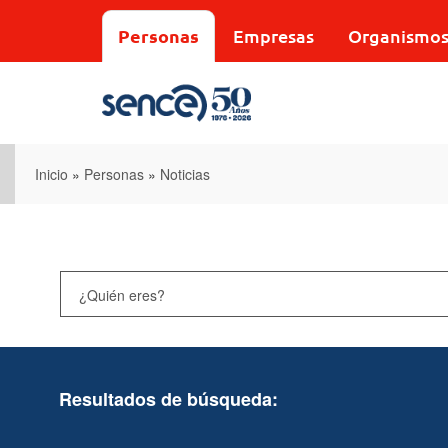
Pasar
al
Personas
Empresas
Organismo
contenido
principal
Inicio
»
Personas
»
Noticias
Resultados de búsqueda: