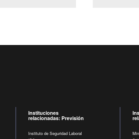
Centro de llamadas: 6007120028, Celular ✽8088 de lunes a jueves de
09:00 a 18:00 horas y viernes de 09:00 a 17:00 horas.
de lunes a viernes de 09:00 a 17:00 horas.
Videollamadas
Instituciones
In
relacionadas: Previsión
re
Instituto de Seguridad Laboral
Min