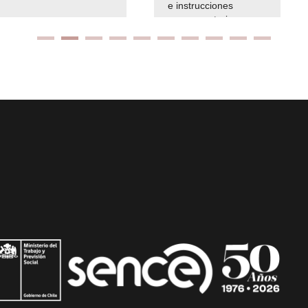
e instrucciones
presuspuetarias