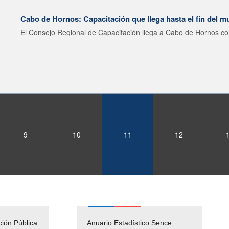
Cabo de Hornos: Capacitación que llega hasta el fin del 
El Consejo Regional de Capacitación llega a Cabo de Hornos con
9
10
11
12
ción Pública
Empleos Públicos
Anuario Estadístico Sence
Solicitud Audiencias y