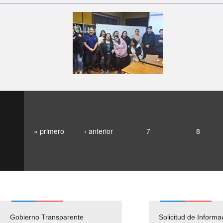
« primero
‹ anterior
7
8
Gobierno Transparente
Pago Proveedores
Solicitud de Informa