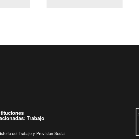
(Servicio Civil)
Ley Lobby
Ingrese su consulta al
Buzón Ciudadano
stituciones
lacionadas: Trabajo
isterio del Trabajo y Previsión Social