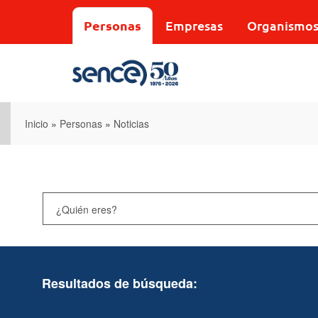
Pasar
al
Personas
Empresas
Organismo
contenido
principal
Inicio
»
Personas
»
Noticias
Resultados de búsqueda: