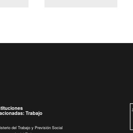
(Servicio Civil)
Ley Lobby
Ingrese su consulta al
Buzón Ciudadano
stituciones
lacionadas: Trabajo
isterio del Trabajo y Previsión Social