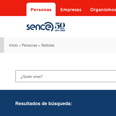
Pasar
al
Personas
Empresas
Organismo
contenido
principal
Inicio
»
Personas
»
Noticias
Resultados de búsqueda: