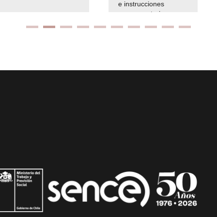
e instrucciones
presuspuetarias