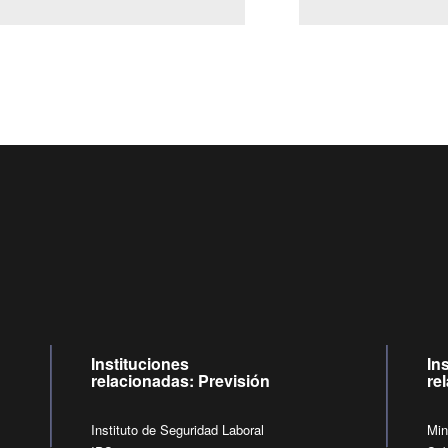
Centro de llamadas: 6007120028, Celular ✽8088 de lunes a jueves de
09:00 a 18:00 horas y viernes de 09:00 a 17:00 horas.
de lunes a viernes de 09:00 a 17:00 horas.
Videollamadas
Instituciones
In
relacionadas: Previsión
re
Instituto de Seguridad Laboral
Min