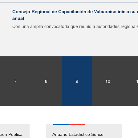
Consejo Regional de Capacitación de Valparaíso inicia su 
anual
Con una amplia convocatoria que reunió a autoridades regionale
7
8
9
10
ción Pública
Empleos Públicos
Anuario Estadístico Sence
Solicitud Audiencias y