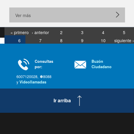
Ver más
« primero
‹ anterior
2
3
4
5
6
7
8
9
10
siguiente ›
última »
Consultas
Buzón
por:
Ciudadano
6007120028, ✽8088
y
Videollamadas
Ir arriba