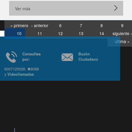
Ver más
« primero
‹ anterior
6
7
8
9
10
11
12
13
14
siguiente ›
última »
Consultas
Buzón
por:
Ciudadano
6007120028, ✽8088
y
Videollamadas
Ir arriba