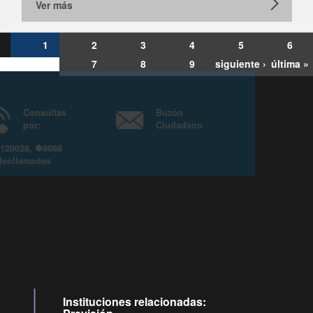
Ver más
1
2
3
4
5
6
7
8
9
siguiente ›
última »
Consultas
Buzón
por:
Ciudadano
6007120028, ✽8088
y
Videollamadas
Instituciones relacionadas: